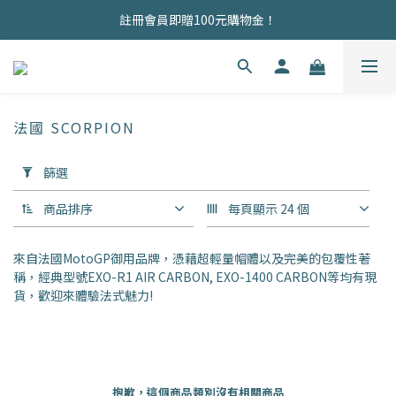
商品均為現貨，歡迎直接下單！
註冊會員即贈100元購物金！
商品均為現貨，歡迎直接下單！
法國 SCORPION
套
篩選
用
篩
商品排序
每頁顯示 24 個
選
(0/20)
來自法國MotoGP御用品牌，憑藉超輕量帽體以及完美的包覆性著
價格
稱，經典型號EXO-R1 AIR CARBON, EXO-1400 CARBON等均有現
(NT$)
貨，歡迎來體驗法式魅力!
~
抱歉，這個商品類別沒有相關商品