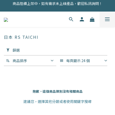
商品陸續上架中，如有需求未上線產品，歡迎私訊詢問！
商品均為現貨，歡迎直接下單！
註冊會員即贈100元購物金！
商品均為現貨，歡迎直接下單！
日本 RS TAICHI
套
篩選
用
篩
商品排序
每頁顯示 24 個
選
(0/20)
價格
(NT$)
抱歉，這個商品類別沒有相關商品
建議您，選擇其他分類或者使用關鍵字搜尋
~