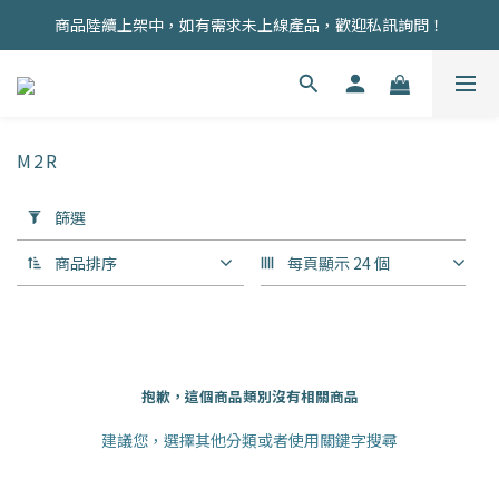
商品陸續上架中，如有需求未上線產品，歡迎私訊詢問！
商品均為現貨，歡迎直接下單！
註冊會員即贈100元購物金！
商品均為現貨，歡迎直接下單！
M2R
套
篩選
用
篩
商品排序
每頁顯示 24 個
選
(0/20)
價格
(NT$)
抱歉，這個商品類別沒有相關商品
建議您，選擇其他分類或者使用關鍵字搜尋
~