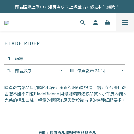
商品陸續上架中，如有需求未上線產品，歡迎私訊詢問！
商品均為現貨，歡迎直接下單！
註冊會員即贈100元購物金！
商品均為現貨，歡迎直接下單！
BLADE RIDER
套
篩選
用
篩
商品排序
每頁顯示 24 個
選
(0/20)
國產復古帽品質頂峰的代表，滿滿的細節直逼進口帽，在台灣玩復
價格
古您不能不知道BladeRider。用最飽滿的烤漆品質、小羊皮內襯、
(NT$)
完美的帽型曲線、輕量的帽體滿足您對於復古帽的各種細節要求。
~
抱歉，這個商品類別沒有相關商品