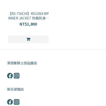
品
牌
【RS-TAICHI】RSU264 WP
INNER JACKET 防風防潑水
RSTAICHI
外套 (可內搭)
NT$1,800
(1)
萊德曼騎士部品選店
新兄弟帽店