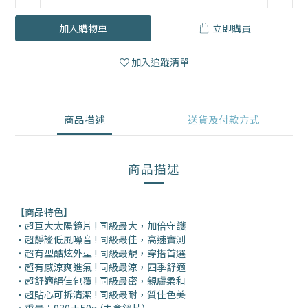
加入購物車
立即購買
加入追蹤清單
商品描述
送貨及付款方式
商品描述
【商品特色】
・超巨大太陽鏡片 ! 同級最大，加倍守護
・超靜謐低風噪音 ! 同級最佳，高速實測
・超有型酷炫外型 ! 同級最靚，穿搭首選
・超有感涼爽進氣 ! 同級最涼，四季舒適
・超舒適絕佳包覆 ! 同級最密，親膚柔和
・超貼心可拆清潔 ! 同級最耐，質佳色美