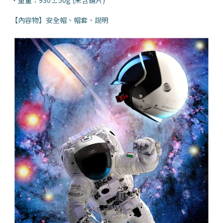
・重量：930±50g (未含鏡片)
【內容物】安全帽、帽套、說明