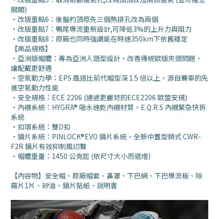
開關)
‧改版重點6：後腦杓頂原先三個熱排孔改為兩個
‧改版重點7：鴨尾導流重新設計,可降低3%的上升力與阻力
‧改版重點8：原廠也同時強調能在時速350km下依舊穩定
【商品規格】
・亞洲版帽體：專為亞洲人頭型設計，改善傳統歐版夾頭問題，
讓配戴更舒適
・空氣動力學：EPS 風道比前代帽型深 1.5 倍以上，源自賽車的先
進空氣動力性能
・安全規格：ECE 2206 (通過更嚴苛的ECE2206 歐盟安規)
・內襯系統：HYGRA® 吸水速乾內襯材質，E.Q.R.S 內襯緊急快拆
系統
・扣環系統：雙D扣
・鏡片系統：PINLOCK®EVO 鏡片系統，全新中置型鎖式 CWR-
F2R 鏡片有效抑制風切聲
・帽體重量：1450 公克起 (依尺寸大小而遞增)
【內容物】安全帽、原廠帽套、鼻罩、下巴網、下巴導流板、除
霧片1片、矽油、鏡片貼紙、說明書