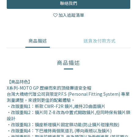
聯絡我們
加入追蹤清單
商品描述
送貨及付款方式
商品描述
【商品特色】
X系列-MOTO GP 歷練而來的頂級賽道安全帽
台灣大橋總代理公司貨限定P.F.S (Personal Fitting System) 專業
測量調整，來達到更佳的配戴體驗。
‧改版重點1：新款 CWR-F2R 鏡片,維持2D曲面鏡片
‧改版重點2：鏡片同 Z-8 改為中置式開啟鏡片,但同時保有鏡片鎖
設計
‧改版重點3：鏡座新增鏡片固定鎖功能(防止鏡片碰撞飛脫)
‧改版重點4：下巴維持兩個氣道孔 (導向兩頰以及鏡片)
‧改版重點5：取消前額進氣孔,改為頭頂以及兩側進氣 (並可獨立