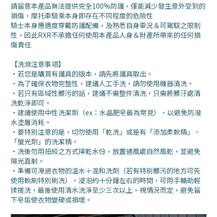
請留意本產品無法提供完全100%防護，僅能減少發生意外受到的
損傷，摩托車騎乘本身即存在不同程度的危險性
騎士本身應適度穿戴防護配備，及熟悉自身車況＆可駕馭之限制
性，因此RXR不承擔任何使用本產品人身＆財產所帶來的任何損
傷責任
【
洗滌注意事項
】
・
若您是購買有護具的版本，請先將護具取出。
・
為了確保衣物完整性，建議人工手洗，請勿使用機器清洗。
・
若只有區域性髒污的話，建議不需整件清洗，只需將髒汙處清
洗乾淨即可。
・
建議使用中性洗潔劑（ex：水晶肥皂最為常見），以避免防潑
水塗層消耗。
・
要特別注意的是，切勿使用「乾洗」或是有「添加柔軟精」、
「螢光劑」的洗潔精。
・
洗後勿用扭絞之方式擰乾水份，放置通風處自然風乾，並避免
陽光直射。
・
準備可淹過衣物的溫水＋混和洗劑（若有特別髒污的地方可先
使用軟刷特別刷洗），浸泡約十分鐘左右的時間，可用手輔助輕
揉搓洗，最後使用清水洗淨至少三次以上，視情況而定，避免留
下皂垢使衣物變硬或損壞。