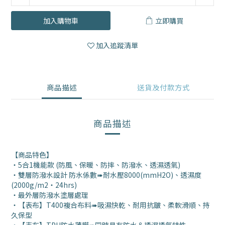
加入購物車
立即購買
加入追蹤清單
商品描述
送貨及付款方式
商品描述
【商品特色】
・
5合1機能款 (
防風、保暖、防摔、防潑水、透濕透氣)
・
雙層防潑水設計 防水係數➠耐水壓8000(mmH2O)、透濕度
(2000g/m2‧24hrs)
・
最外層防潑水塗層處理
・
【表布】
T400複合布料➠吸濕快乾、耐用抗皺、柔軟滑順、持
久保型