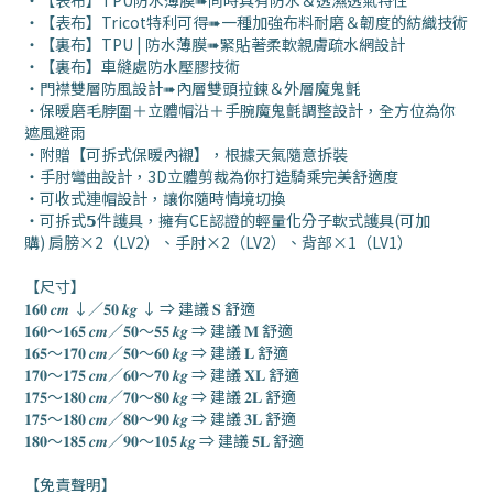
・
【表布】
TPU防水薄膜➠同時具有防水＆透濕透氣特性
・
【表布】
Tricot特利可得➠一種加強布料耐磨＆韌度的紡織技術
・
【裏布】TPU | 防水薄膜➠緊貼著柔軟親膚疏水網設計
・
【裏布】
車縫處防水壓膠技術
・
門襟雙層防風設計➠內層雙頭拉鍊＆外層魔鬼氈
・
保暖磨毛脖圍＋立體帽沿＋手腕魔鬼氈調整設計，全方位為你
遮風避雨
・
附贈【可拆式保暖內襯】，根據天氣隨意拆裝
・
手肘彎曲設計，3D立體剪裁為你打造騎乘完美舒適度
・
可收式連帽設計，讓你隨時情境切換
・
可拆式𝟱件護具，擁有CE認證的輕量化分子軟式護具
(可加
購)
肩膀×2（LV2）、手肘×2（LV2）、背部×1（LV1）
【
尺寸
】
𝟏𝟔𝟎 𝒄𝒎 ↓／𝟓𝟎 𝒌𝒈 ↓ ⇒ 建議 𝐒 舒適
𝟏𝟔𝟎～𝟏𝟔𝟓 𝒄𝒎／𝟓𝟎～𝟓𝟓 𝒌𝒈 ⇒ 建議 𝐌 舒適
𝟏𝟔𝟓～𝟏𝟕𝟎 𝒄𝒎／𝟓𝟎～𝟔𝟎 𝒌𝒈 ⇒ 建議 𝐋 舒適
𝟏𝟕𝟎～𝟏𝟕𝟓 𝒄𝒎／𝟔𝟎～𝟕𝟎 𝒌𝒈 ⇒ 建議 𝐗𝐋 舒適
𝟏𝟕𝟓～𝟏𝟖𝟎 𝒄𝒎／𝟕𝟎～𝟖𝟎 𝒌𝒈 ⇒ 建議 𝟐𝐋 舒適
𝟏𝟕𝟓～𝟏𝟖𝟎 𝒄𝒎／𝟖𝟎～𝟗𝟎 𝒌𝒈 ⇒ 建議 𝟑𝐋 舒適
𝟏𝟖𝟎～𝟏𝟖𝟓 𝒄𝒎／𝟗𝟎～𝟏𝟎𝟓 𝒌𝒈 ⇒ 建議 𝟓𝐋 舒適
【
免責聲明
】