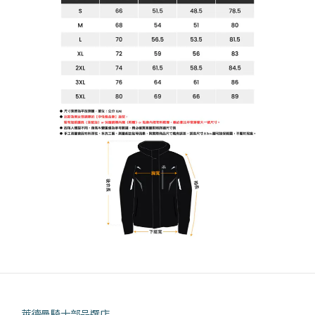
萊德曼騎士部品選店