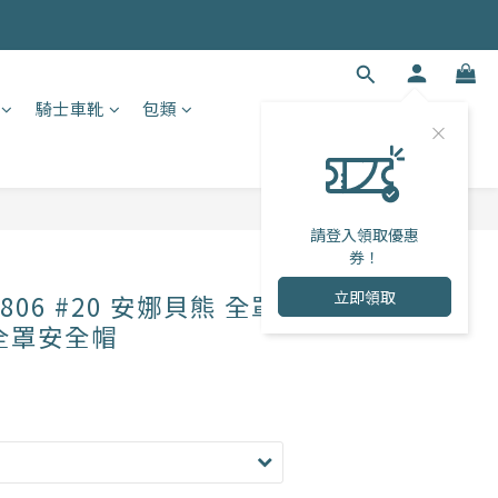
騎士車靴
包類
請登入領取優惠
券！
立即領取
-806 #20 安娜貝熊 全罩
全罩安全帽