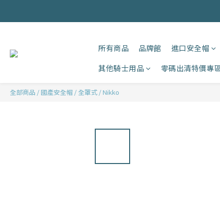
所有商品
品牌館
進口安全帽
其他騎士用品
零碼出清特價專
全部商品
/
國產安全帽
/
全罩式
/
Nikko