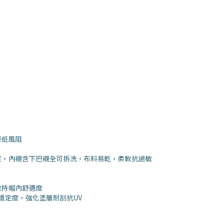
降低風阻
度，內襯含下巴襯全可拆洗，布料易乾，柔軟抗過敏
維持帽內舒適度
穩定度，強化塗層耐刮抗UV