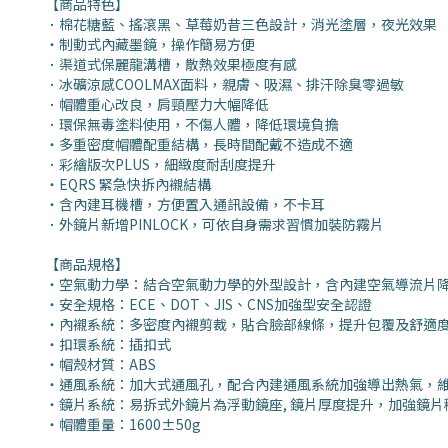
【商品特色】
．棉花糖藍、搖滾黑、草莓奶昔三色設計，消光塗層，夜光效果
・制動式內藏墨鏡，操作簡易方便
．渠道式保麗龍溝槽，散熱效果極度有感
．冰礦涼感COOLMAX面料，親膚、吸濕、排汗除臭零過敏
．帽體重心改良，肩頸壓力大幅降低
．環保無毒塗料使用，不傷人體，降低環境負擔
・多重密度帽體配重結構，長時間配戴不造成不適
．彩繪版次PLUS，細緻度耐刮度提升
・EQRS 緊急快拆內襯結構
・含內建耳機槽，方便置入通訊設備，不卡耳
．外鏡片新增PINLOCK，可依自身需求習慣加裝防霧片
【商品規格】
・空氣動力學：結合空氣動力學的外型設計，含內建空氣導流片
・安全規格：ECE、DOT、JIS、CNS加強型安全認證
・內襯系統：多密度內襯剪裁，貼合臉部線條，提升包覆及舒適
・扣環系統：插扣式
・帽殼材質：ABS
・通風系統：加大式通風孔，配合內建通風系統加強導出熱氣，
・鏡片系統：易拆式外鏡片為浮動鏡座, 鏡片厚度提升，加強鏡片
・帽體重量：1600±50g