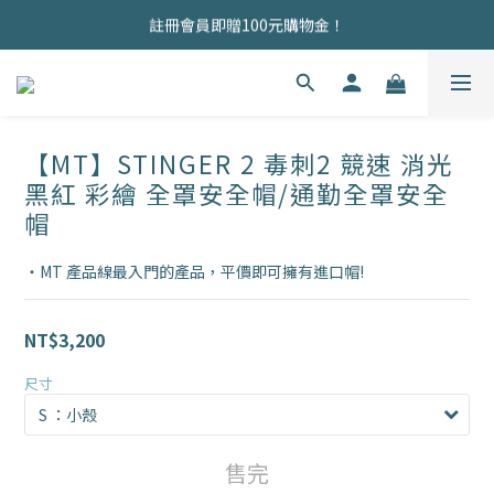
商品均為現貨，歡迎直接下單！
註冊會員即贈100元購物金！
商品均為現貨，歡迎直接下單！
【MT】STINGER 2 毒刺2 競速 消光
黑紅 彩繪 全罩安全帽/通勤全罩安全
帽
・MT 產品線最入門的產品，平價即可擁有進口帽!
NT$3,200
尺寸
售完