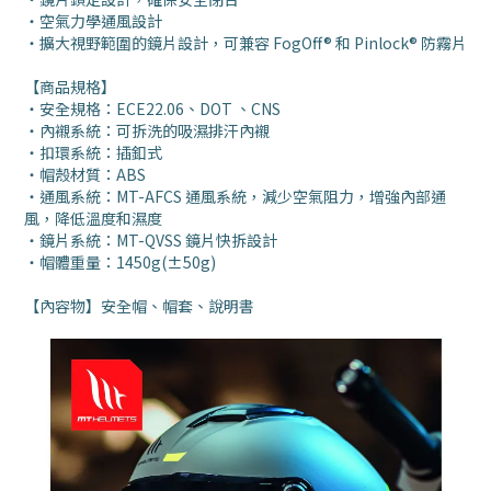
・空氣力學通風設計
・擴大視野範圍的鏡片設計，可兼容 FogOff® 和 Pinlock® 防霧片
【商品規格】
・安全規格：ECE22.06、DOT 、CNS
・內襯系統：可拆洗的吸濕排汗內襯
・扣環系統：插釦式
・帽殼材質：ABS
・通風系統：MT-AFCS 通風系統，減少空氣阻力，增強內部通
風，降低溫度和濕度
・鏡片系統：MT-QVSS 鏡片快拆設計
・帽體重量：1450g(±50g)
【內容物】安全帽、帽套、說明書