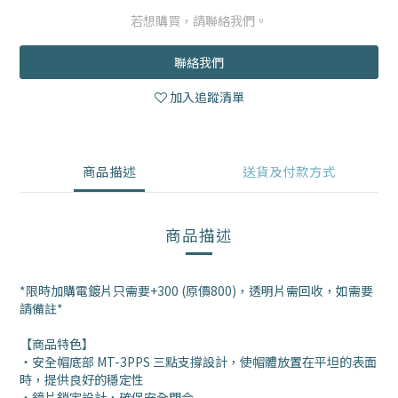
若想購買，請聯絡我們。
聯絡我們
加入追蹤清單
商品描述
送貨及付款方式
商品描述
*限時加購電鍍片只需要+300 (原價800)，透明片需回收，如需要
請備註*
【商品特色】
・安全帽底部 MT-3PPS 三點支撐設計，使帽體放置在平坦的表面
時，提供良好的穩定性
・鏡片鎖定設計，確保安全閉合