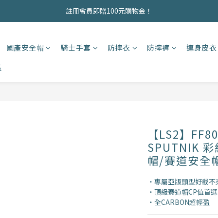
商品均為現貨，歡迎直接下單！
註冊會員即贈100元購物金！
商品均為現貨，歡迎直接下單！
國產安全帽
騎士手套
防摔衣
防摔褲
連身皮衣
區
【LS2】FF80
SPUTNIK
帽/賽道安全
・專屬亞版頭型好載不
・頂級賽道帽CP值首選
・全CARBON超輕盈