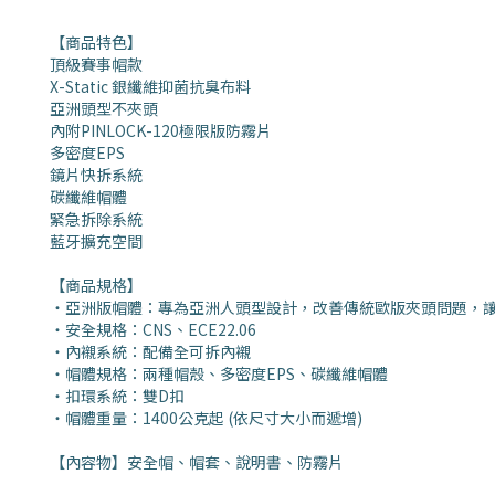
【商品特色】
頂級賽事帽款
X-Static 銀纖維抑菌抗臭布料
亞洲頭型不夾頭
內附PINLOCK-120極限版防霧片
多密度EPS
鏡片快拆系統
碳纖維帽體
緊急拆除系統
藍牙擴充空間
【商品規格】
・亞洲版帽體：專為亞洲人頭型設計，改善傳統歐版夾頭問題，
・安全規格：CNS、ECE22.06
・內襯系統：配備全可拆內襯
・帽體規格：兩種帽殼、多密度EPS、碳纖維帽體
・扣環系統：雙D扣
・帽體重量：1400公克起 (依尺寸大小而遞增)
【內容物】安全帽、帽套、說明書
、
防霧片