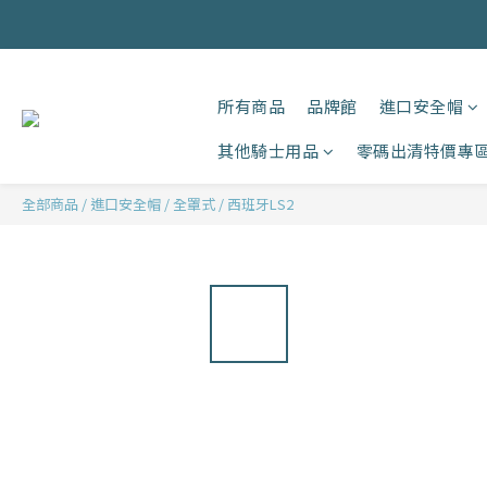
所有商品
品牌館
進口安全帽
其他騎士用品
零碼出清特價專
全部商品
/
進口安全帽
/
全罩式
/
西班牙LS2