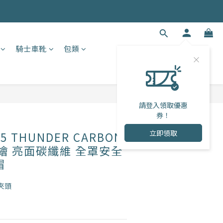
騎士車靴
包類
請登入領取優惠
券！
立即領取
5 THUNDER CARBON
 彩繪 亮面碳纖維 全罩安全
帽
夾頭