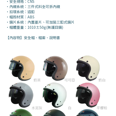
・安全規格：CNS
・內襯系統：三件式料全可拆
內襯
・扣環系統：插釦
・帽殼材質：ABS
・鏡片系統：內置墨片、可加裝三釦式鏡片
・帽體重量：1010±50g(無護目鏡)
【內容物】安全帽、帽套、說明書