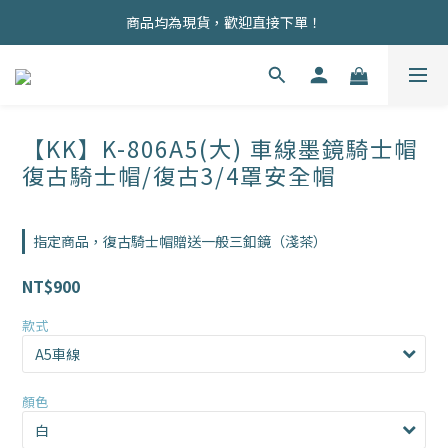
商品均為現貨，歡迎直接下單！
商品均為現貨，歡迎直接下單！
商品陸續上架中，如有需求未上線產品，歡迎私訊詢問！
註冊會員即贈100元購物金！
【KK】K-806A5(大) 車線墨鏡騎士帽
商品均為現貨，歡迎直接下單！
復古騎士帽/復古3/4罩安全帽
指定商品，復古騎士帽贈送一般三釦鏡（淺茶）
NT$900
款式
顏色