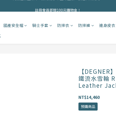
商品均為現貨，歡迎直接下單！
註冊會員即贈100元購物金！
商品均為現貨，歡迎直接下單！
國產安全帽
騎士手套
防摔衣
防摔褲
連身皮衣
區
【DEGNER】2
鐵流水雪輪 RED
Leather J
NT$14,460
預購商品