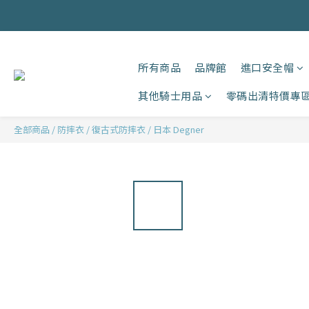
所有商品
品牌館
進口安全帽
其他騎士用品
零碼出清特價專
全部商品
/
防摔衣
/
復古式防摔衣
/
日本 Degner