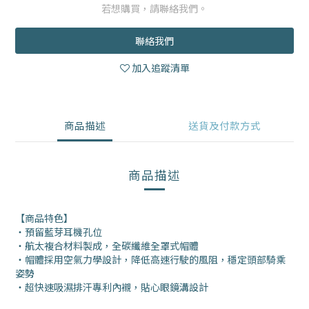
若想購買，請聯絡我們。
聯絡我們
加入追蹤清單
商品描述
送貨及付款方式
商品描述
【商品特色】
・預留藍芽耳機孔位
・航太複合材料製成，全碳纖維全罩式帽體
・帽體採用空氣力學設計，降低高速行駛的風阻，穩定頭部騎乘
姿勢
・超快速吸濕排汗專利內襯，貼心眼鏡溝設計