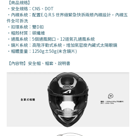
【商品規格】
・安全規格：CNS、DOT
・內襯系統：配置E.Q.R.S 世界級緊急快拆兩頰內襯設計，內襯五
件全可拆洗
・扣環系統：雙D扣
・帽殼材質：碳纖維
・通風系統：5個通風開口，12道氣孔通風系統
・鏡片系統：高階浮動式系統，增加氣密度內藏式太陽眼鏡
・帽體重量：1250g±50g(未含鏡片)
【內容物】安全帽、帽套、說明書