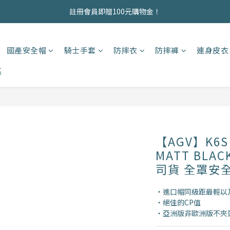
商品均為現貨，歡迎直接下單！
註冊會員即贈100元購物金！
商品均為現貨，歡迎直接下單！
國產安全帽
騎士手套
防摔衣
防摔褲
連身皮衣
區
【AGV】K6S 
MATT BLAC
司貨 全罩安
・進口帽同級距最輕以
・絕佳的CP值
・亞洲版非歐洲版不夾