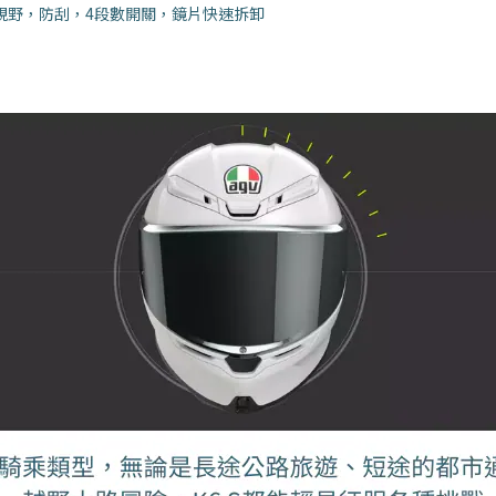
闊視野，防刮，4段數開關，鏡片快速拆卸