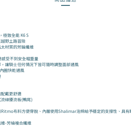
極致全能 K6 S
至越野土路冒險
航太材質的芳錀纖維
時感受不到安全帽重量
部，讓騎士任何情況下皆可隨時調整面部通風
、內圈快乾通風
趣
讓配戴更舒適
流線擾流板(鴨尾)
itmo布料方便穿脫、內層使用Shalimar泡棉給予穩定的支撐性、
纖維-芳綸複合纖維