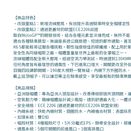
【商品特色】
‧
改版重點1：
新增流線壓尾，有效提升高速騎乘時安全帽穩定性
‧改版重點2：通過更嚴苛的歐盟ECE2206認證
取自MotoGP™的開發技術，結合各種元素並淬煉而成，無所不能，
適合各種騎乘類型，無論是長途公路旅遊、短途的都市通勤，甚
K6 S都能輕易征服各種挑戰。韌性強度極佳的碳纖維，配上用於
安全性為同級帽款之最，帽體重量是世界上最輕的全罩帽之一。
流線帽體搭配全新大壓尾，經過空洞力學測試，時速達到130KM
任何角度皆有最理想的通風性，下巴進氣口增大、開關更改至外
目鏡四段調節開關，190度大視野一覽無疑，內襯下方外圈防水
戴上這頂帽子，可以讓您專注在騎乘感受，享受最輕鬆的騎乘樂
【商品規格】
・
亞洲版帽體：
專為亞洲人頭型設計，改善傳統歐版夾頭問題，
・
空氣動力學：簡練帽體設計減少風阻，達到舒適最大化、
一體式
・安全規格：ECE 2206 (通過更嚴苛的ECE2206 歐盟安規)
・內襯系統：快乾內襯材質、頸圈防水、內襯複合材質：表面採用R
・扣環系統：雙D扣
・帽殼材質：4種帽殼尺寸，5片分離式EPS，鎖骨安全設計，碳
・通風系統：5個可開關的前進風口，1個寬排風口