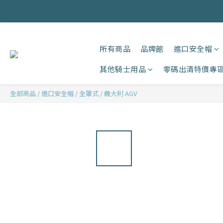
所有商品
品牌館
進口安全帽
其他騎士用品
零碼出清特價專
全部商品
/
進口安全帽
/
全罩式
/
義大利 AGV