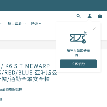
騎士車靴
包類
立即購買
請登入領取優惠
券！
立即領取
/ K6 S TIMEWARP
K/RED/BLUE 亞洲版公
全帽/通勤全罩安全帽
及最通風的選擇
頭