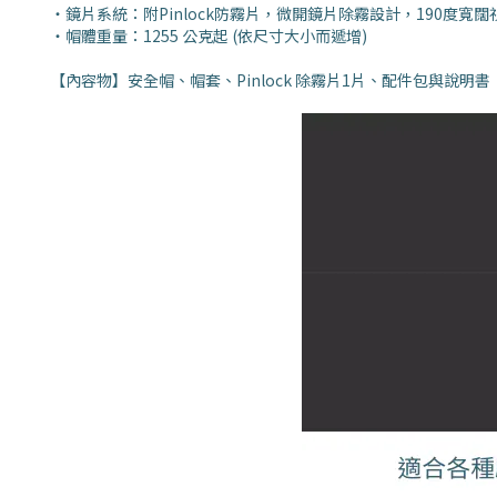
・鏡片系統：附Pinlock防霧片，微開鏡片除霧設計，190度寬
・帽體重量：1255 公克起 (依尺寸大小而遞增)
【內容物】安全帽、帽套、Pinlock 除霧片1片、配件包與說明書