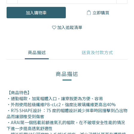
加入購物車
立即購買
加入追蹤清單
商品描述
送貨及付款方式
商品描述
【商品特色】
・通勤帽款，加寬帽體入口，讓穿脫更為方便、容易
・外殼使用超級纖維PB-cLc2，強度比玻璃纖維更高出40%
・R75 SHAPE設計 ：75 度的帽體設計減少摔車時因撞擊到凸出物
品而讓頸椎受到傷害
・ARAI第一個搭載前額進氣孔的帽款，在不破壞安全性能的情況
下進一步提高透氣舒適性