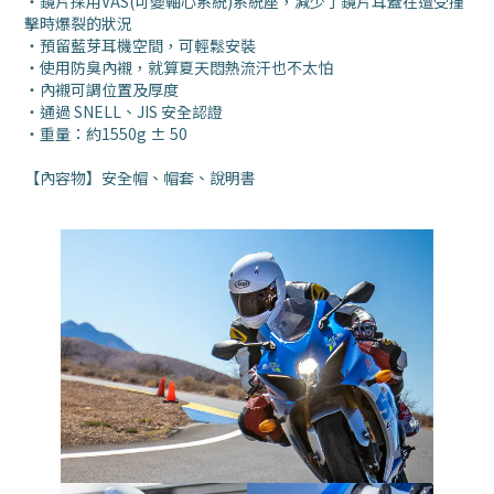
・鏡片採用VAS(可變軸心系統)系統座，減少了鏡片耳蓋在遭受撞
擊時爆裂的狀況
・預留藍芽耳機空間，可輕鬆安裝
・使用防臭內襯，就算夏天悶熱流汗也不太怕
・內襯可調位置及厚度
・
通過 SNELL、JIS 安全認證
・
重量：約1550g ± 50
【內容物】安全帽、帽套、說明書